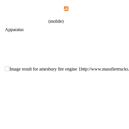
Home
Menu
Apps
Search
IAFF Local 1783
(mobile)
Apparatus
http://www.massfiretruc